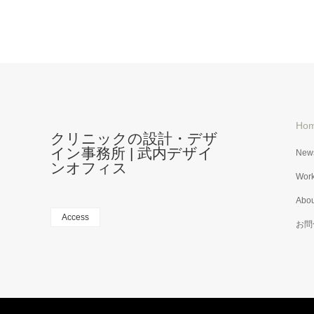
菊池病院
間）
Ho
クリニックの設計・デザ
イン事務所 | 武内デザイ
New
ンオフィス
Wor
Abou
Access
お問