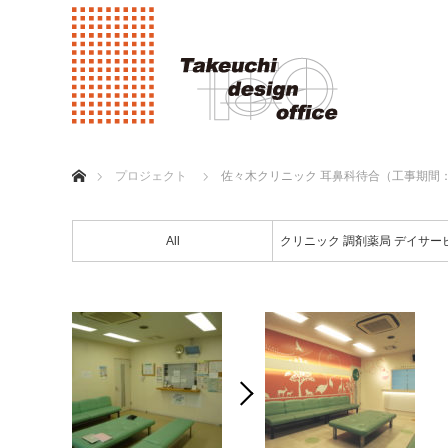
ホーム
プロジェクト
佐々木クリニック 耳鼻科待合（工事期間
All
クリニック 調剤薬局 デイサー